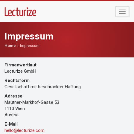
Menü
umsch
Impressum
Home
Impressum
Firmenwortlaut
Lecturize GmbH
Rechtsform
Gesellschaft mit beschränkter Haftung
Adresse
Mautner-Markhof-Gasse 53
1110 Wien
Austria
E-Mail
olleh
@
moc.ezirutcel