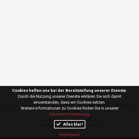
Cookies helfen uns bei der Bereitstellung unserer Dienste.
Bibliothek
Alle Serien
Alle Online-Kurse
Durch die Nutzung unserer Dienste erklären Sie sich damit
einverstanden, dass wir Cookies setzen.
Home
Über uns
Impressum
AGB
Datenschutz
Support & FAQ
Weitere Informationen zu Cookies finden Sie in unserer
Deutsch
Datenschutzerklärung
.
© 2026
Lecturize GmbH
. Alle Rechte vorbehalten.
Alles klar!
Handgefertigt mit ♥ in Wien & Rom.
Impressum