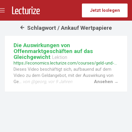
Jetzt loslegen
Menü
umschalten
Schlagwort / Ankauf Wertpapiere
Die Auswirkungen von
Offenmarktgeschäften auf das
Gleichgewicht
Lektion
https://economics.lecturize.com/courses/geld-und-finanzmaerkte/lessons/die-auswirkungen-von-offenmarktgeschaeften-auf-das-gleichgewicht
Dieses Video beschäftigt sich, aufbauend auf dem
Video zu dem Geldangebot, mit der Auswirkung von
Ge...
von @georg, vor 9 Jahren
Ansehen →