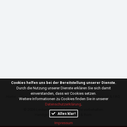
Cookies helfen uns bei der Bereitstellung unserer Dienste.
Bibliothek
Alle Serien
Alle Online-Kurse
Durch die Nutzung unserer Dienste erklären Sie sich damit
einverstanden, dass wir Cookies setzen.
Home
Über uns
Impressum
AGB
Datenschutz
Support & FAQ
Weitere Informationen zu Cookies finden Sie in unserer
Deutsch
Datenschutzerklärung
.
© 2026
Lecturize GmbH
. Alle Rechte vorbehalten.
Alles klar!
Handgefertigt mit ♥ in Wien & Rom.
Impressum