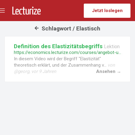
Jetzt loslegen
Menü
umschalten
Schlagwort / Elastisch
Definition des Elastizitätsbegriffs
Lektion
https://economics.lecturize.com/courses/angebot-und-nachfrage/lessons/definition-des-elastizitaetsbegriffs
In diesem Video wird der Begriff "Elastizität"
theoretisch erklärt, und der Zusammenhang v...
von
@georg, vor 9 Jahren
Ansehen →