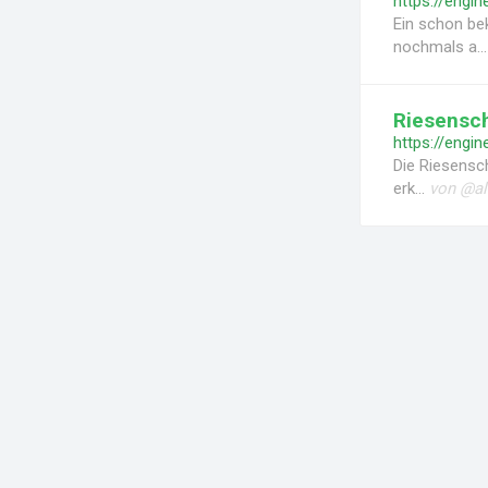
Ein schon bek
nochmals a..
Riesensch
Die Riesensch
erk...
von @al