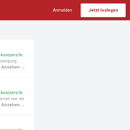
Anmelden
Jetzt loslegen
https://engineering.lecturize.com/courses/relativkinematik-kinematik-des-starren-koerpers/lessons/einfuehrung-in-die-relativkinematik
 Bewegung
Ansehen →
https://engineering.lecturize.com/courses/relativkinematik-kinematik-des-starren-koerpers/lessons/kranhaken
ernen wie wir
Ansehen →