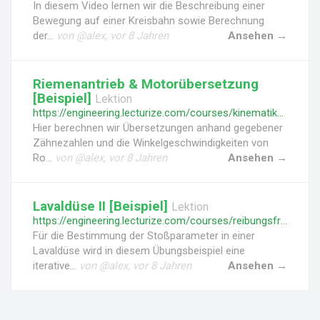
In diesem Video lernen wir die Beschreibung einer
Bewegung auf einer Kreisbahn sowie Berechnung
der...
von @alex, vor 8 Jahren
Ansehen →
Riemenantrieb & Motorübersetzung
[Beispiel]
Lektion
https://engineering.lecturize.com/courses/kinematik-des-massenpunktes/lessons/riemenantrieb-motoruebersetzung
Hier berechnen wir Übersetzungen anhand gegebener
Zähnezahlen und die Winkelgeschwindigkeiten von
Ro...
von @alex, vor 8 Jahren
Ansehen →
Lavaldüse II [Beispiel]
Lektion
https://engineering.lecturize.com/courses/reibungsfreie-stroemungen-kompressibler-fluide/lessons/lavalduese-ii
Für die Bestimmung der Stoßparameter in einer
Lavaldüse wird in diesem Übungsbeispiel eine
iterative...
von @alex, vor 8 Jahren
Ansehen →