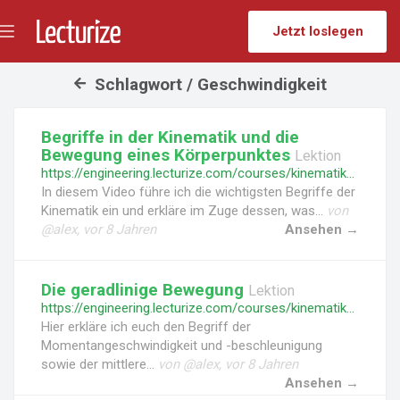
Jetzt loslegen
Menü
umschalten
Schlagwort / Geschwindigkeit
Begriffe in der Kinematik und die
Bewegung eines Körperpunktes
Lektion
https://engineering.lecturize.com/courses/kinematik-des-massenpunktes/lessons/begriffe-in-der-kinematik-und-die-bewegung-eines-koerperpunktes
In diesem Video führe ich die wichtigsten Begriffe der
Kinematik ein und erkläre im Zuge dessen, was...
von
@alex, vor 8 Jahren
Ansehen →
Die geradlinige Bewegung
Lektion
https://engineering.lecturize.com/courses/kinematik-des-massenpunktes/lessons/die-geradlinige-bewegung
Hier erkläre ich euch den Begriff der
Momentangeschwindigkeit und -beschleunigung
sowie der mittlere...
von @alex, vor 8 Jahren
Ansehen →