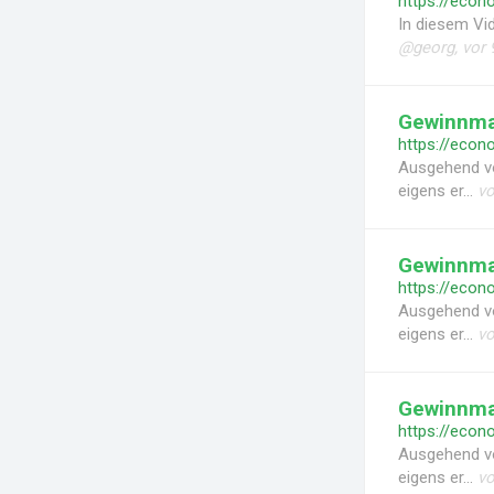
In diesem Vi
@georg, vor 
Gewinnma
Ausgehend vo
eigens er...
vo
Gewinnma
Ausgehend vo
eigens er...
vo
Gewinnma
Ausgehend vo
eigens er...
vo