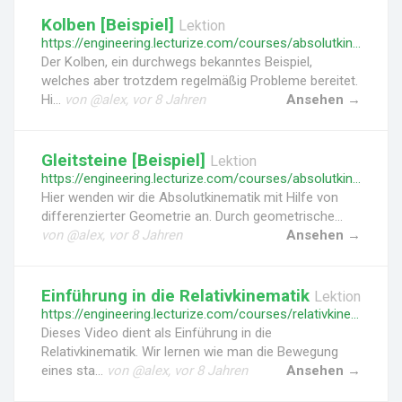
Kolben [Beispiel]
Lektion
https://engineering.lecturize.com/courses/absolutkinematik-kinematik-des-starren-koerpers/lessons/kinematik-beispiel-kolben
Der Kolben, ein durchwegs bekanntes Beispiel,
welches aber trotzdem regelmäßig Probleme bereitet.
Hi...
von @alex, vor 8 Jahren
Ansehen →
Gleitsteine [Beispiel]
Lektion
https://engineering.lecturize.com/courses/absolutkinematik-kinematik-des-starren-koerpers/lessons/kinematik-beispiel-gleitsteine
Hier wenden wir die Absolutkinematik mit Hilfe von
differenzierter Geometrie an. Durch geometrische...
von @alex, vor 8 Jahren
Ansehen →
Einführung in die Relativkinematik
Lektion
https://engineering.lecturize.com/courses/relativkinematik-kinematik-des-starren-koerpers/lessons/einfuehrung-in-die-relativkinematik
Dieses Video dient als Einführung in die
Relativkinematik. Wir lernen wie man die Bewegung
eines sta...
von @alex, vor 8 Jahren
Ansehen →