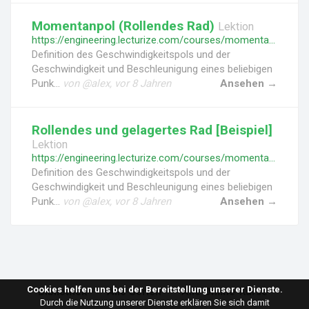
Momentanpol (Rollendes Rad)
Lektion
https://engineering.lecturize.com/courses/momentanpol-rollendes-rad/lessons/momentanpol-rollendes-rad
Definition des Geschwindigkeitspols und der
Geschwindigkeit und Beschleunigung eines beliebigen
Punk...
von @alex, vor 8 Jahren
Ansehen →
Rollendes und gelagertes Rad [Beispiel]
Lektion
https://engineering.lecturize.com/courses/momentanpol-rollendes-rad/lessons/rollendes-und-gelagertes-rad
Definition des Geschwindigkeitspols und der
Geschwindigkeit und Beschleunigung eines beliebigen
Punk...
von @alex, vor 8 Jahren
Ansehen →
Cookies helfen uns bei der Bereitstellung unserer Dienste.
Bibliothek
Alle Serien
Alle Online-Kurse
Durch die Nutzung unserer Dienste erklären Sie sich damit