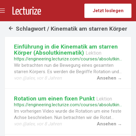
Jetzt loslegen
Menü
umschalten
Schlagwort / Kinematik am starren Körper
Einführung in die Kinematik am starren
Körper (Absolutkinematik)
Lektion
https://engineering.lecturize.com/courses/absolutkinematik-kinematik-des-starren-koerpers/lessons/einfuehrung-in-die-kinematik-am-starren-koerper-absolutkinematik
Wir betrachten nun die Bewegung eines gesamten
starren Körpers. Es werden die Begriffe Rotation und...
von @alex, vor 8 Jahren
Ansehen →
Rotation um einen fixen Punkt
Lektion
https://engineering.lecturize.com/courses/absolutkinematik-kinematik-des-starren-koerpers/lessons/rotation-um-einen-fixen-punkt
Im vorherigen Video wurde die Rotation um eine feste
Achse beschrieben. Nun betrachten wir die Rotat...
von @alex, vor 8 Jahren
Ansehen →