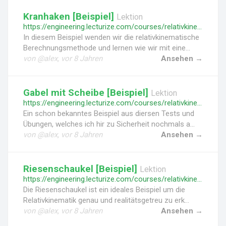
Kranhaken [Beispiel]
Lektion
https://engineering.lecturize.com/courses/relativkinematik-kinematik-des-starren-koerpers/lessons/kranhaken
In diesem Beispiel wenden wir die relativkinematische
Berechnungsmethode und lernen wie wir mit eine...
von @alex, vor 8 Jahren
Ansehen →
Gabel mit Scheibe [Beispiel]
Lektion
https://engineering.lecturize.com/courses/relativkinematik-kinematik-des-starren-koerpers/lessons/gabel-mit-scheibe
Ein schon bekanntes Beispiel aus diersen Tests und
Übungen, welches ich hir zu Sicherheit nochmals a...
von @alex, vor 8 Jahren
Ansehen →
Riesenschaukel [Beispiel]
Lektion
https://engineering.lecturize.com/courses/relativkinematik-kinematik-des-starren-koerpers/lessons/riesenschaukel
Die Riesenschaukel ist ein ideales Beispiel um die
Relativkinematik genau und realitätsgetreu zu erk...
von @alex, vor 8 Jahren
Ansehen →