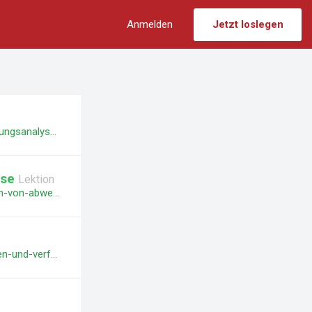
Anmelden
Jetzt loslegen
https://economics.lecturize.com/courses/abweichungsanalyse/lessons/abweichungsanalyse-themen-und-wiederholung
yse
Lektion
https://economics.lecturize.com/courses/abweichungsanalyse/lessons/ursachen-von-abweichungen-ziele-vorgehen-bei-der-analyse
https://economics.lecturize.com/courses/abweichungsanalyse/lessons/methoden-und-verfahren-der-abweichungsanalysen