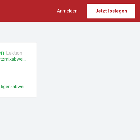
Anmelden
Jetzt loslegen
en
Lektion
https://economics.lecturize.com/courses/abweichungsanalyse/lessons/die-absatzmixabweichung-in-einem-mehrproduktunternehmen
https://economics.lecturize.com/courses/abweichungsanalyse/lessons/die-sonstigen-abweichungen-des-periodenerfolgs