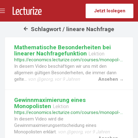
Jetzt loslegen
Menü
umschalten
Schlagwort / lineare Nachfrage
Mathematische Besonderheiten bei
linearer Nachfragefunktion
Lektion
https://economics.lecturize.com/courses/monopol-und-monopolistische-konkurrenz/lessons/mathematische-besonderheiten-bei-linearer-nachfragefunktion
In diesem Video beschäftigen wir uns mit den
allgemein gültigen Besonderheiten, die immer dann
gelte...
von @georg, vor 9 Jahren
Ansehen →
Gewinnmaximierung eines
Monopolisten
Lektion
https://economics.lecturize.com/courses/monopol-und-monopolistische-konkurrenz/lessons/gewinnmaximierung-eines-monopolisten
In diesem Video wird die
Gewinnmaximierungsentscheidung eines
Monopolisten erklärt.
von @georg, vor 9 Jahren