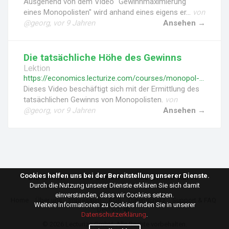
Ausgehend von dem Video "Gewinnmaximierung
eines Monopolisten" wird anhand eines eigens er...
von
@georg, vor 9 Jahren
Ansehen →
Die tatsächliche Höhe des Gewinns
Lektion
https://economics.lecturize.com/courses/monopol-und-monopolistische-konkurrenz/lessons/die-tatsaechliche-hoehe-des-gewinns-eines-monopolisten
Dieses Video beschäftigt sich mit der Ermittlung des
tatsächlichen Gewinns von Monopolisten.
von
@georg, vor 9 Jahren
Ansehen →
Cookies helfen uns bei der Bereitstellung unserer Dienste.
Bibliothek
Alle Serien
Alle Online-Kurse
Durch die Nutzung unserer Dienste erklären Sie sich damit
einverstanden, dass wir Cookies setzen.
Home
Über uns
Impressum
AGB
Datenschutz
Support & FAQ
Weitere Informationen zu Cookies finden Sie in unserer
Deutsch
Datenschutzerklärung
.
© 2026
Lecturize GmbH
. Alle Rechte vorbehalten.