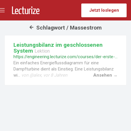
Jetzt loslegen
Menü
umschalten
Schlagwort / Massestrom
Leistungsbilanz im geschlossenen
System
Lektion
https://engineering.lecturize.com/courses/der-erste-hauptsatz-fuer-geschlossene-systeme/lessons/leistungsbilanz-im-geschlossenen-system
Ein einfaches Energieflussdiagramm für eine
Dampfturbine dient als Einstieg. Eine Leistungsbilanz
wi...
von @alex, vor 8 Jahren
Ansehen →