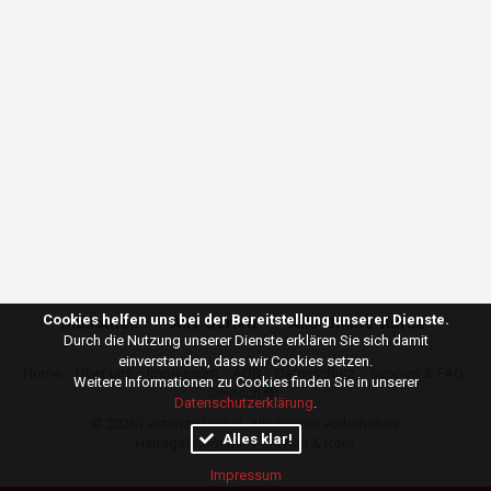
Cookies helfen uns bei der Bereitstellung unserer Dienste.
Bibliothek
Alle Serien
Alle Online-Kurse
Durch die Nutzung unserer Dienste erklären Sie sich damit
einverstanden, dass wir Cookies setzen.
Home
Über uns
Impressum
AGB
Datenschutz
Support & FAQ
Weitere Informationen zu Cookies finden Sie in unserer
Deutsch
Datenschutzerklärung
.
© 2026
Lecturize GmbH
. Alle Rechte vorbehalten.
Alles klar!
Handgefertigt mit ♥ in Wien & Rom.
Impressum