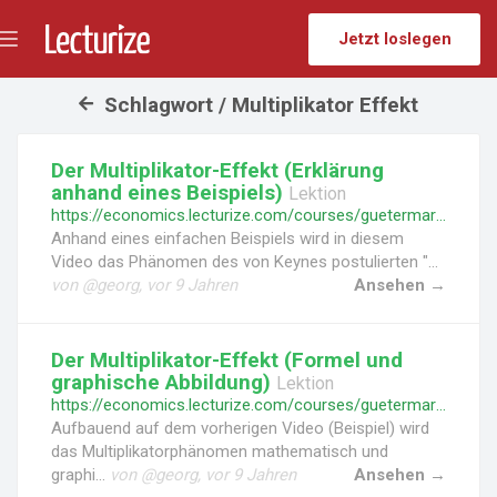
Jetzt loslegen
Menü
umschalten
Schlagwort / Multiplikator Effekt
Der Multiplikator-Effekt (Erklärung
anhand eines Beispiels)
Lektion
https://economics.lecturize.com/courses/guetermarkt/lessons/der-multiplikator-effekt-erklaerung-anhand-eines-beispiels
Anhand eines einfachen Beispiels wird in diesem
Video das Phänomen des von Keynes postulierten "...
von @georg, vor 9 Jahren
Ansehen →
Der Multiplikator-Effekt (Formel und
graphische Abbildung)
Lektion
https://economics.lecturize.com/courses/guetermarkt/lessons/der-multiplikator-effekt-formel-und-graphische-abbildung
Aufbauend auf dem vorherigen Video (Beispiel) wird
das Multiplikatorphänomen mathematisch und
graphi...
von @georg, vor 9 Jahren
Ansehen →