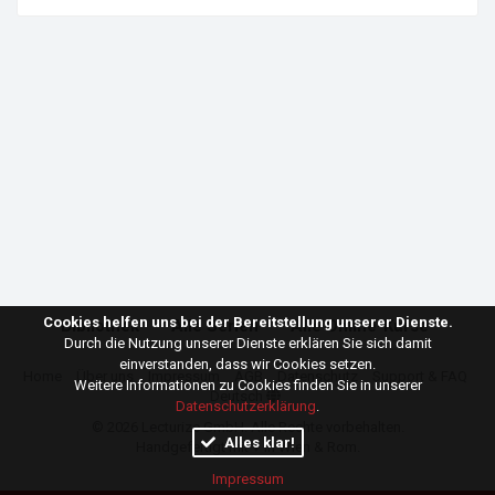
Cookies helfen uns bei der Bereitstellung unserer Dienste.
Bibliothek
Alle Serien
Alle Online-Kurse
Durch die Nutzung unserer Dienste erklären Sie sich damit
einverstanden, dass wir Cookies setzen.
Home
Über uns
Impressum
AGB
Datenschutz
Support & FAQ
Weitere Informationen zu Cookies finden Sie in unserer
Deutsch
Datenschutzerklärung
.
© 2026
Lecturize GmbH
. Alle Rechte vorbehalten.
Alles klar!
Handgefertigt mit ♥ in Wien & Rom.
Impressum