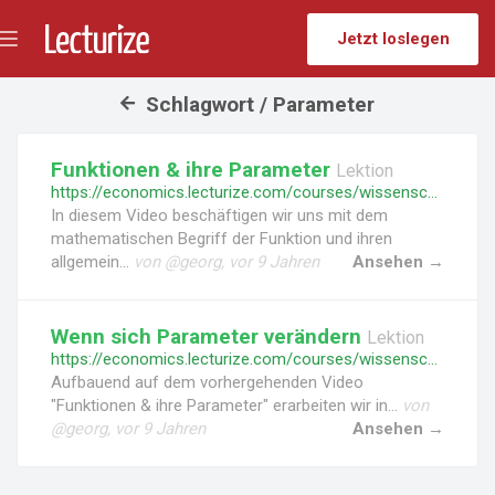
Jetzt loslegen
Menü
umschalten
Schlagwort / Parameter
Funktionen & ihre Parameter
Lektion
https://economics.lecturize.com/courses/wissenschaftliche-grundlagen/lessons/funktionen-und-ihre-parameter
In diesem Video beschäftigen wir uns mit dem
mathematischen Begriff der Funktion und ihren
allgemein...
von @georg, vor 9 Jahren
Ansehen →
Wenn sich Parameter verändern
Lektion
https://economics.lecturize.com/courses/wissenschaftliche-grundlagen/lessons/wenn-sich-parameter-veraendern
Aufbauend auf dem vorhergehenden Video
"Funktionen & ihre Parameter" erarbeiten wir in...
von
@georg, vor 9 Jahren
Ansehen →