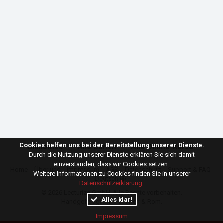
Cookies helfen uns bei der Bereitstellung unserer Dienste.
Bibliothek
Alle Serien
Alle Online-Kurse
Durch die Nutzung unserer Dienste erklären Sie sich damit
einverstanden, dass wir Cookies setzen.
Home
Über uns
Impressum
AGB
Datenschutz
Support & FAQ
Weitere Informationen zu Cookies finden Sie in unserer
Deutsch
Datenschutzerklärung
.
© 2026
Lecturize GmbH
. Alle Rechte vorbehalten.
Alles klar!
Handgefertigt mit ♥ in Wien & Rom.
Impressum