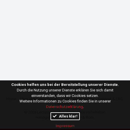
Cookies helfen uns bei der Bereitstellung unserer Dienste.
Bibliothek
Alle Serien
Alle Online-Kurse
Durch die Nutzung unserer Dienste erklären Sie sich damit
einverstanden, dass wir Cookies setzen.
Home
Über uns
Impressum
AGB
Datenschutz
Support & FAQ
Weitere Informationen zu Cookies finden Sie in unserer
Deutsch
Datenschutzerklärung
.
© 2026
Lecturize GmbH
. Alle Rechte vorbehalten.
Alles klar!
Handgefertigt mit ♥ in Wien & Rom.
Impressum