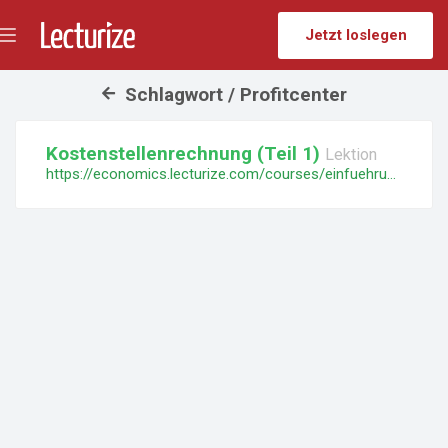
Jetzt loslegen
Menü
umschalten
Schlagwort / Profitcenter
Kostenstellenrechnung (Teil 1)
Lektion
https://economics.lecturize.com/courses/einfuehrung-in-amc-2-intern/lessons/kostenstellenrechnung-teil-1