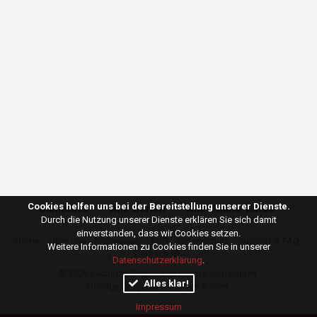
Cookies helfen uns bei der Bereitstellung unserer Dienste.
Bibliothek
Alle Serien
Alle Online-Kurse
Durch die Nutzung unserer Dienste erklären Sie sich damit
einverstanden, dass wir Cookies setzen.
Home
Über uns
Impressum
AGB
Datenschutz
Support & FAQ
Weitere Informationen zu Cookies finden Sie in unserer
Deutsch
Datenschutzerklärung
.
© 2026
Lecturize GmbH
. Alle Rechte vorbehalten.
Alles klar!
Handgefertigt mit ♥ in Wien & Rom.
Impressum