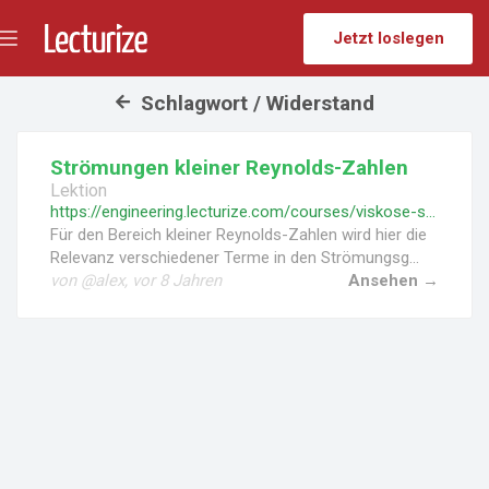
Jetzt loslegen
Menü
umschalten
Schlagwort / Widerstand
Strömungen kleiner Reynolds-Zahlen
Lektion
https://engineering.lecturize.com/courses/viskose-stroemungen/lessons/stroemungen-kleiner-reynolds-zahlen
Für den Bereich kleiner Reynolds-Zahlen wird hier die
Relevanz verschiedener Terme in den Strömungsg...
von @alex, vor 8 Jahren
Ansehen →